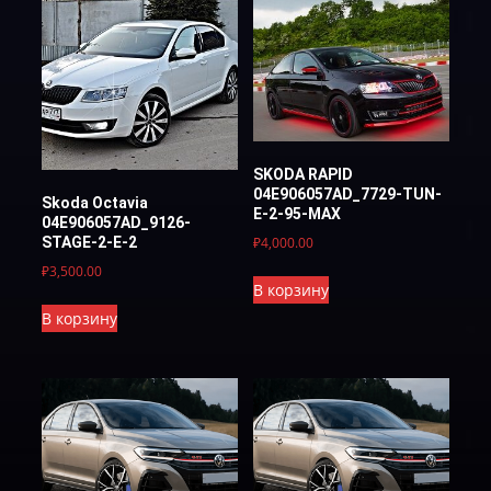
SKODA RAPID
04E906057AD_7729-TUN-
Skoda Octavia
E-2-95-MAX
04E906057AD_9126-
₽
4,000.00
STAGE-2-E-2
₽
3,500.00
В корзину
В корзину