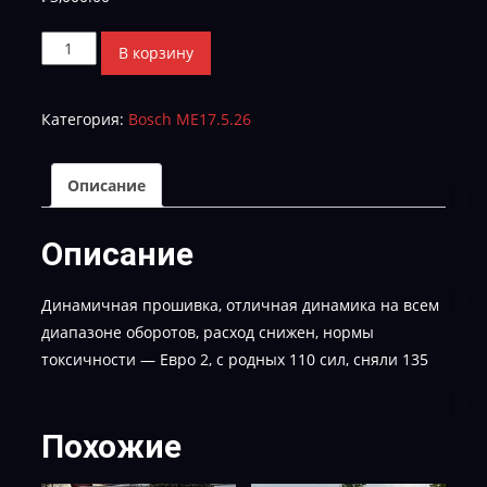
Количество
В корзину
товара
WV
Категория:
Bosch ME17.5.26
GOLF
7
1.6
Описание
04E906057AF
7730-
Описание
TUN-
E-
Динамичная прошивка, отличная динамика на всем
2
диапазоне оборотов, расход снижен, нормы
токсичности — Евро 2, с родных 110 сил, сняли 135
Похожие