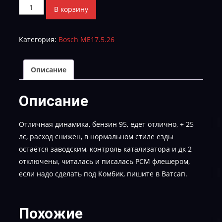
Количество
В корзину
товара
SKODA
Категория:
Bosch ME17.5.26
RAPID
04E906057DL_2727-
TUN-
Описание
E-
2-
Описание
95-
MAX
Отличная динамика, бензин 95, едет отлично, + 25
лс, расход снижен, в нормальном стиле езды
остаётся заводским, контроль катализатора и дк 2
отключены, читалась и писалась РСМ флешером,
если надо сделать под Комбик, пишите в Ватсап.
Похожие