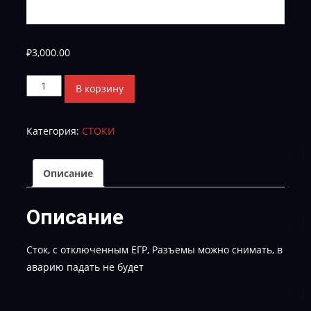
₽
3,000.00
Количество
В корзину
товара
Toyota_Hilux_2010_2.5d_89663-
Категория:
СТОКИ
0KM61_EGR
FULL
Описание
Описание
Сток, с отключенным ЕГР, Разъемы можно снимать, в
аварию падать не будет