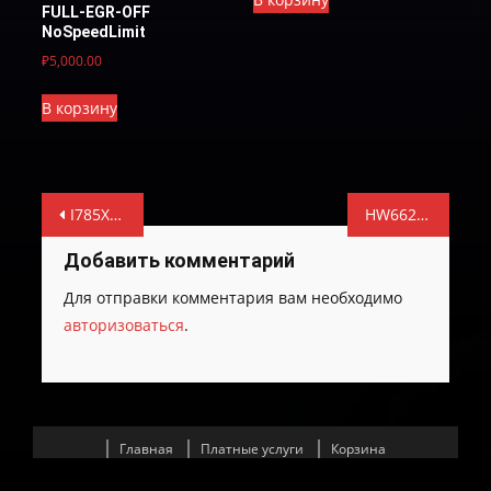
FULL-EGR-OFF
NoSpeedLimit
₽
5,000.00
В корзину
Навигация
I785XF07NI
HW6622R_9054R_SW2109S-TUN-E-2
по
Добавить комментарий
записям
Для отправки комментария вам необходимо
авторизоваться
.
Главная
Платные услуги
Корзина
СПИСОК ЭБУ С КОТОРЫМИ РАБОТАЕМ