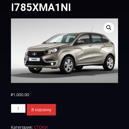
I785XMA1NI
₽
1,000.00
Количество
В корзину
товара
I785XMA1NI
Категория:
СТОКИ