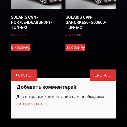
SOLARIS CVN-
SOLARIS CVN-
HCR75E4D6ARSN3F1-
GAHCRKE56FS00600-
TUN-E-2
TUN-E-2
₽
2,000.00
₽
2,000.00
В корзину
В корзину
Навигация
CRETA CVN-GAGSRGE56FS34600-TUN-E-2
CRETA CVN-GAGSRGE56QS34C00-TUN-E-2
по
Добавить комментарий
записям
Для отправки комментария вам необходимо
авторизоваться
.