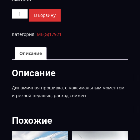
Количество
В корзину
товара
SOLARIS
Категория:
МE(G)17921
CVN-
GAHCRKE56QS00C00-
TUN-
Описание
E2
Описание
Динамичная прошивка, с максимальным моментом
и резвой педалью, расход снижен
Похожие