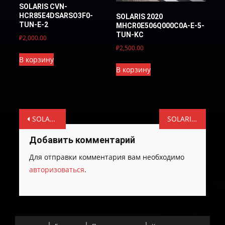
SOLARIS CVN-
HCR85E4DSARSO3F0-
SOLARIS 2020
TUN-E-2
MHCR0E506Q000C0A-E-5-
TUN-KC
₽
2,000.00
₽
2,500.00
В корзину
В корзину
Навигация
SOLARIS CVN-GAHCRKE56QS00C00-TUN-E2
SOLARIS CVN-GCQBRF56CQS02C00-TUN-E2
по
Добавить комментарий
записям
Для отправки комментария вам необходимо
авторизоваться
.