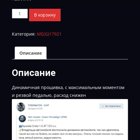
Количество
В корзину
товара
CRETA
Категория:
МE(G)17921
CVN-
GAGSRGE56QS34C00-
TUN-
Описание
E-
2
Описание
Динамичная прошивка, с максимальным моментом
и резвой педалью, расход снижен