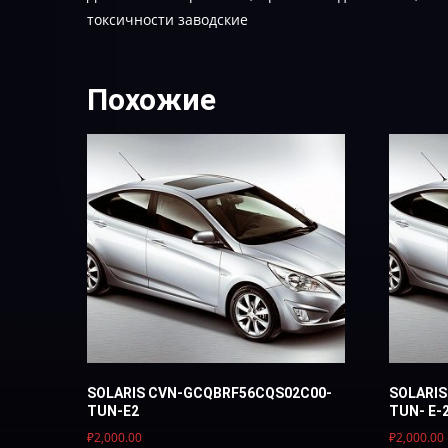
токсичности заводские
Похожие
SOLARIS CVN-GCQBRF56CQS02C00-
SOLARI
TUN-E2
TUN- Е-
₽
2,000.00
₽
2,000.00