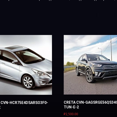
CRETA CVN-GAGSRGE56QS34
S CVN-HCR75E4DSARSO3F0-
TUN-E-2
2
₽
2,500.00