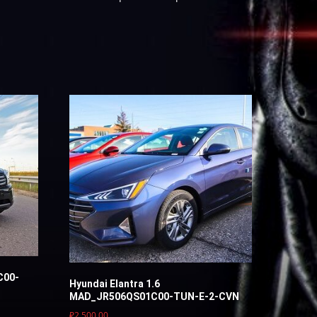
C00-
Hyundai Elantra 1.6
MAD_JR506QS01C00-TUN-Е-2-CVN
₽
2,500.00