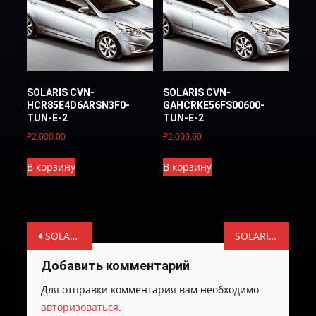
SOLARIS CVN-
SOLARIS CVN-
HCR85E4D6ARSN3F0-
GAHCRKE56FS00600-
TUN-E-2
TUN-E-2
₽
2,000.00
₽
2,000.00
В корзину
В корзину
Навигация
SOLARIS CVN-HCR75E4DSARSO3F0-TUN- Е-2
SOLARIS CVN-HCR75E4D6ARSN3F1-TUN-E-2
по
Добавить комментарий
записям
Для отправки комментария вам необходимо
авторизоваться
.