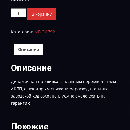
Количество
В корзину
товара
SOLARIS
Категория:
МE(G)17921
CVN-
HCR85E4DSARSO3F0-
TUN-
Описание
E-
2
Описание
Динамичная прошивка, с плавным переключением
АКПП, с некоторым снижением расхода топлива,
заводской код сохранен, можно смело ехать на
гарантию
Похожие