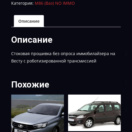
Категория:
М86 (Ваз) NO IMMO
I765AG02
Описание
Описание
Стоковая прошивка без опроса иммобилайзера на
Весту с роботизированной трансмиссией
Похожие