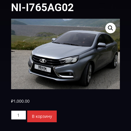
NI-I765AG02
₽
1,000.00
Количество
В корзину
товара
NI-