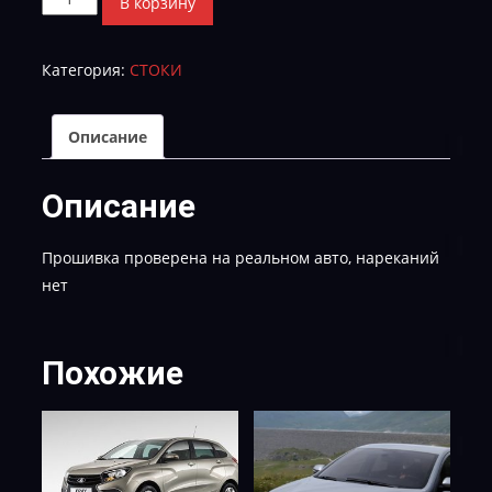
В корзину
товара
Lexus_IS250_89663-
Категория:
СТОКИ
53701_MOD_E2
Описание
Описание
Прошивка проверена на реальном авто, нареканий
нет
Похожие