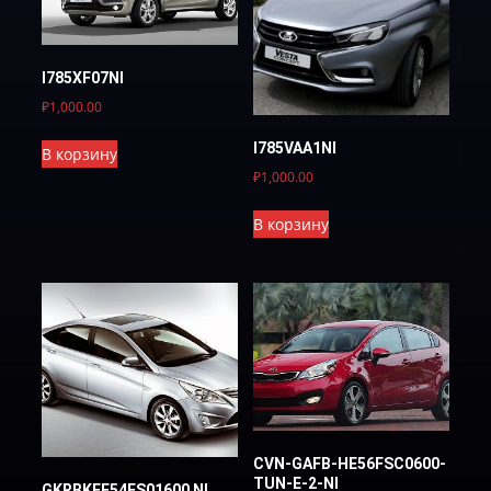
I785XF07NI
₽
1,000.00
I785VAA1NI
В корзину
₽
1,000.00
В корзину
CVN-GAFB-HE56FSC0600-
TUN-E-2-NI
GKRBKFE54FS01600 NI