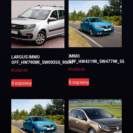
IMMO
LARGUS IMMO
OFF_HW4319R_SW4779R_5537R
OFF_HW7908R_SW09350_90047
₽
3,000.00
₽
3,000.00
В корзину
В корзину