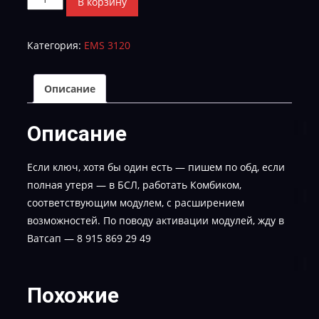
В корзину
товара
IMMO
Категория:
EMS 3120
OFF_HW6622R_SW9054R_2107S
Описание
Описание
Если ключ, хотя бы один есть — пишем по обд, если
полная утеря — в БСЛ, работать Комбиком,
соответствующим модулем, с расширением
возможностей. По поводу активации модулей, жду в
Ватсап — 8 915 869 29 49
Похожие