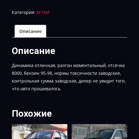
I575GM01-
Категория:
М74М
STAGE_2-
E-
5-
Описание
KC_OK
Описание
Динамика отличная, разгон моментальный, отсечка
8000, бензин 95-98, нормы токсичности заводские,
контрольная сумма заводская, дилер не увидит того,
что авто прошивалось
Похожие