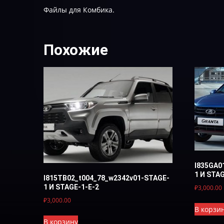
Файлы для Комбика.
Похожие
I835GA0
1 И STA
I815TB02_t004_78_w2342v01-STAGE-
1 И STAGE-1-E-2
₽
3,000.00
₽
3,000.00
В корзи
В корзину