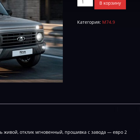
Количество
В корзину
товара
I812NB03_l003_68-
Категория:
М74.9
STAGE-
1
ь живой, отклик мгновенный, прошивка с завода — евро 2