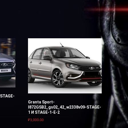
-STAGE-
Granta Sport-
I872GSB2_gs02_42_w2338v09-STAGE-
1 И STAGE-1-E-2
₽
3,000.00