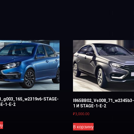
1_g003_165_w2319v6-STAGE-
I865BB02_Vs008_71_w2345b3
GE-1-E-2
1 И STAGE-1-E-2
₽
3,000.00
ну
В корзину