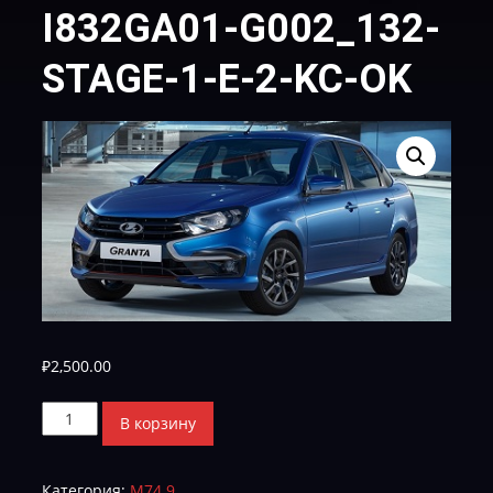
I832GA01-G002_132-
STAGE-1-E-2-KC-OK
₽
2,500.00
Количество
В корзину
товара
I832GA01-
Категория:
М74.9