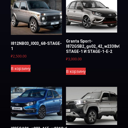
Granta Sport-
I812NB03_l003_68-STAGE-
I872GSB2_gs02_42_w2338v09-
1
STAGE-1 И STAGE-1-E-2
₽
2,500.00
₽
3,000.00
В корзину
В корзину