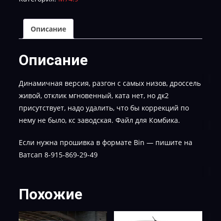
g002_132-
STAGE-
1-
Описание
E-
2-
Описание
KC-
OK
Динамичная версия, разгон с самых низов, дроссель
живой, отклик мгновенный, ката нет, но дк2
присутствует, надо удалить, что бы коррекций по
нему не было, кс заводская. Файл для Комбика.
Если нужна прошивка в формате Bin — пишите на
Ватсап 8-915-869-29-49
Похожие