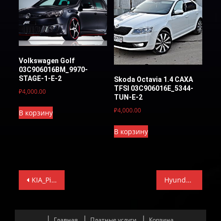
Volkswagen Golf
03C906016BM_9970-
STAGE-1-E-2
Skoda Octavia 1.4 САХА
TFSI 03C906016E_5344-
₽
4,000.00
TUN-E-2
₽
4,000.00
В корзину
В корзину
Навигация
KIA_Picanto_MJA-1R512Q069A0A-Е-2
Hyundai I30 1.6 GTPD-HD-4FS02H03-STAGE_1-E-2
по
записям
Главная
Платные услуги
Корзина