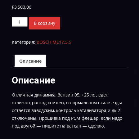
₽
3,500.00
Количество
В корзину
товара
Volkswagen
Категория:
BOSCH ME17.5.5
Passat
B7
1.4
Описание
TFSI
03C906016DK_4771-
Описание
STAGE-
1-
Отличная динамика, бензин 95, +25 лс , едет
E-
отлично, расход снижен, в нормальном стиле езды
2
остаётся заводским, контроль катализатора и дк 2
отключены. Прошивка под РСМ флешер, если надо
под другой — пишите на ватсап — сделаю.