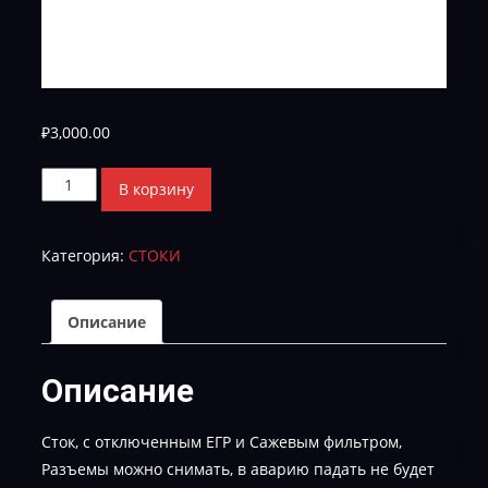
₽
3,000.00
Количество
В корзину
товара
Toyota_Hilux_2016_2.8d_89663-
Категория:
СТОКИ
F0593_DPF
FULL_EGR
FULL
Описание
Описание
Сток, с отключенным ЕГР и Сажевым фильтром,
Разъемы можно снимать, в аварию падать не будет