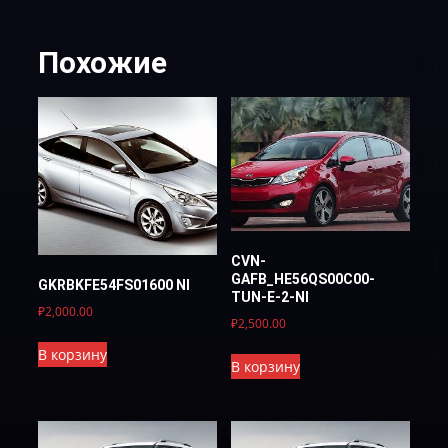
Похожие
CVN-
GAFB_HE56QS00C00-
GKRBKFE54FS01600 NI
TUN-E-2-NI
₽
2,000.00
₽
2,500.00
В корзину
В корзину