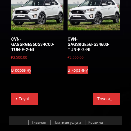
CVN-
CVN-
GAGSRGE56QS34C00-
GAGSRGE56FS34600-
TUN-E-2-NI
TUN-E-2-NI
₽
2,500.00
₽
2,500.00
В корзину
В корзину
Навигация
Toyota_Hilux_2015_2.8d_89663-F0591_DPF FULL_EGR FULL
Toyota_Hilux_2016_2.8d_89663-F0595_DPF FULL_EGR FULL
по
записям
Главная
Платные услуги
Корзина
СПИСОК ЭБУ С КОТОРЫМИ РАБОТАЕМ