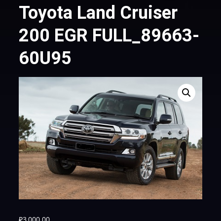
Toyota Land Cruiser
200 EGR FULL_89663-
60U95
₽
3,000.00