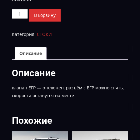
Количество
В корзину
товара
Toyota
Категория:
СТОКИ
Land
Cruiser
200
Описание
EGR
FULL_89663-
Описание
60U95
клапан ЕГР — отключен, разъём с ЕГР можно снять,
скорости останутся на месте
Похожие