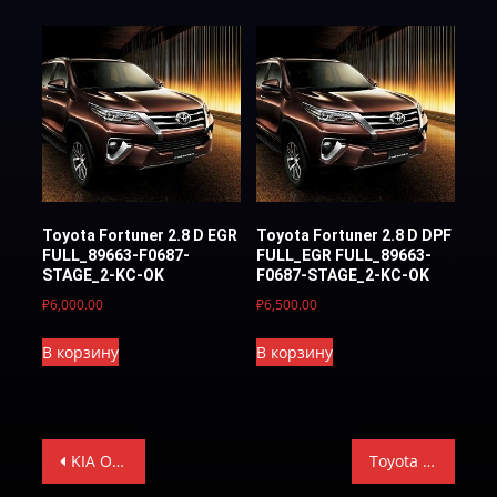
Toyota Fortuner 2.8 D EGR
Toyota Fortuner 2.8 D DPF
FULL_89663-F0687-
FULL_EGR FULL_89663-
STAGE_2-KC-OK
F0687-STAGE_2-KC-OK
₽
6,000.00
₽
6,500.00
В корзину
В корзину
Навигация
KIA OPTIMA 2.0 Т. JFDGR50ERA5A-E-2
Toyota Fortuner 2.8 D EGR FULL_89663-F0687-STAGE_2-KC-OK