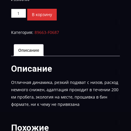
Количество
В корзину
товара
Toyota
Категория:
89663-F0687
Fortuner
2.8
D
Описание
89663-
F0687-
Описание
STAGE_1-
KC-
Отличная динамика, резкий подхват с низов, расход
OK
немного снижен, адаптация проходит в течении 200
км пробега, экология на месте, прошивка в бин
формате, ни к чему не привязана
Похожие