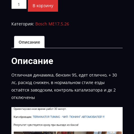
Количество
В корзину
товара
SKODA
Категория:
Bosch ME17.5.26
RAPID
04E906057CD_7592-
TUN-
Описание
E-
2-
Описание
95-
MAX
Отличная динамика, бензин 95, едет отлично, + 30
лс, расход снижен, в нормальном стиле езды
остаётся заводским, контроль катализатора и дк 2
отключены