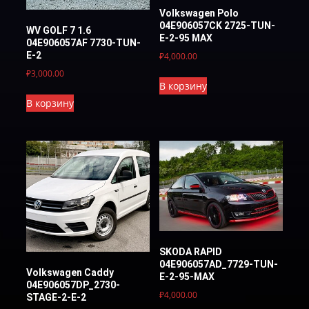
Volkswagen Polo
04E906057CK 2725-TUN-
WV GOLF 7 1.6
E-2-95 MAX
04E906057AF 7730-TUN-
E-2
₽
4,000.00
₽
3,000.00
В корзину
В корзину
SKODA RAPID
04E906057AD_7729-TUN-
Volkswagen Caddy
E-2-95-MAX
04E906057DP_2730-
₽
4,000.00
STAGE-2-E-2