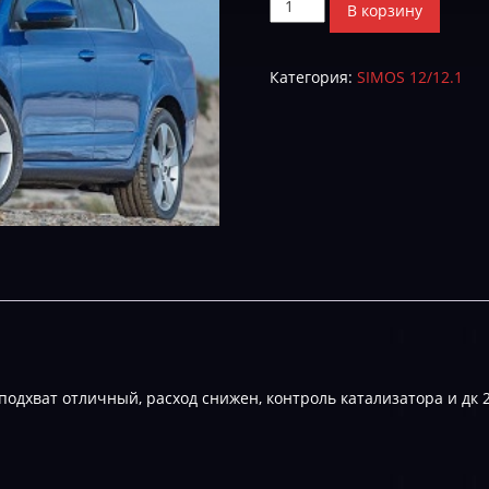
Количество
В корзину
товара
Skoda
Категория:
SIMOS 12/12.1
Octavia
CJSA
1.8
8V0906264B__0001-
STAGE_1-
E-
2
подхват отличный, расход снижен, контроль катализатора и дк