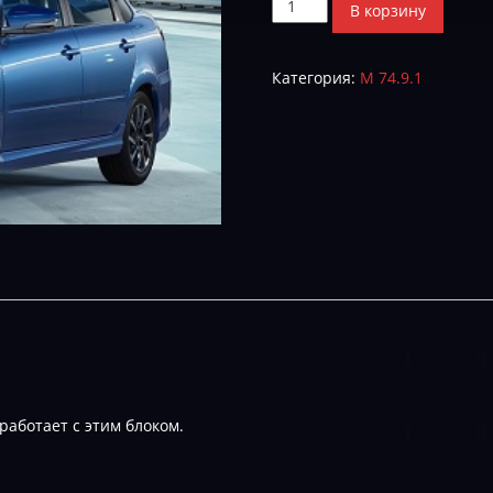
Количество
В корзину
товара
Lada
Категория:
М 74.9.1
Granta
I975GA02_g005_143I_w2444b3
Immo-
Off
работает с этим блоком.