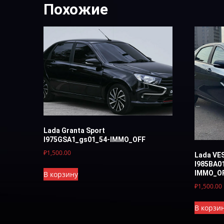
Похожие
Lada Granta Sport
I975GSA1_gs01_54-IMMO_OFF
₽
1,500.00
Lada VE
I985BA0
IMMO_O
В корзину
₽
1,500.00
В корзи