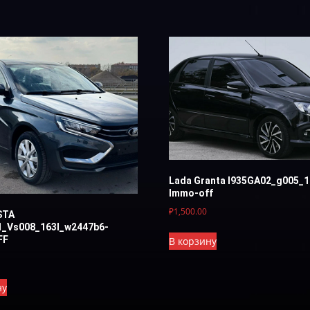
Lada Granta I935GA02_g005_1
Immo-off
₽
1,500.00
STA
1_Vs008_163I_w2447b6-
FF
В корзину
ну