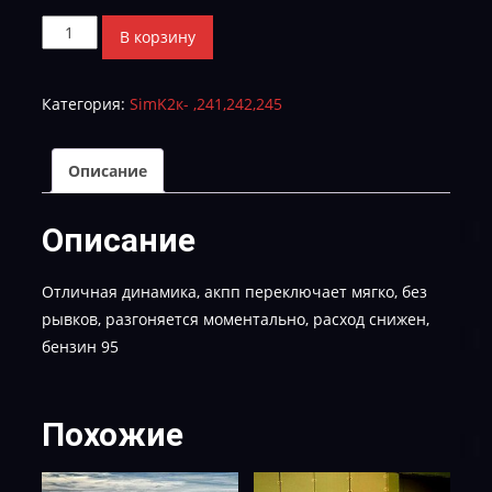
Количество
В корзину
товара
Kia
Категория:
SimK2к- ,241,242,245
Sportage
QH95R2MS2K4K-
TUN-
Описание
E2
Описание
Отличная динамика, акпп переключает мягко, без
рывков, разгоняется моментально, расход снижен,
бензин 95
Похожие