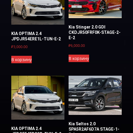
Kia Stinger 2.0 GDI
CKDJR50FRF0K-STAGE-2-
KIA OPTIMA 2.4
E-2
JPDJR54ERE1L-TUN-E-2
₽
6,000.00
₽
3,000.00
В корзину
В корзину
Kia Seltos 2.0
KIA OPTIMA 2.4
SPA5R2AF6D7A STAGE-1-