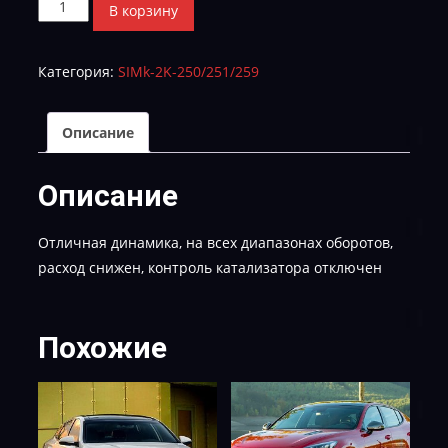
Количество
В корзину
товара
KIA
Категория:
SIMk-2K-250/251/259
CERATO
2.0
SKA5R2MS697A-
Описание
TUN-
E-
Описание
2
Отличная динамика, на всех диапазонах оборотов,
расход снижен, контроль катализатора отключен
Похожие