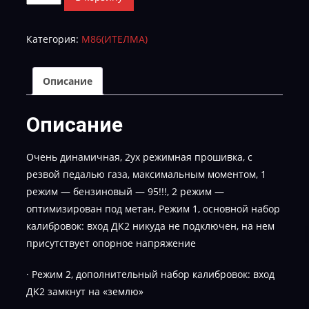
товара
I785VAA1-
Категория:
М86(ИТЕЛМА)
S-
DYN-
GBO42RMetan
Описание
Описание
Очень динамичная, 2ух режимная прошивка, с
резвой педалью газа, максимальным моментом, 1
режим — бензиновый — 95!!!, 2 режим —
оптимизирован под метан, Режим 1, основной набор
калибровок: вход ДК2 никуда не подключен, на нем
присутствует опорное напряжение
· Режим 2, дополнительный набор калибровок: вход
ДK2 замкнут на «землю»