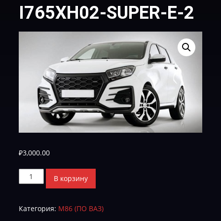
I765XH02-SUPER-E-2
₽
3,000.00
Количество
В корзину
товара
I765XH02-
Категория:
М86 (ПО ВАЗ)
SUPER-