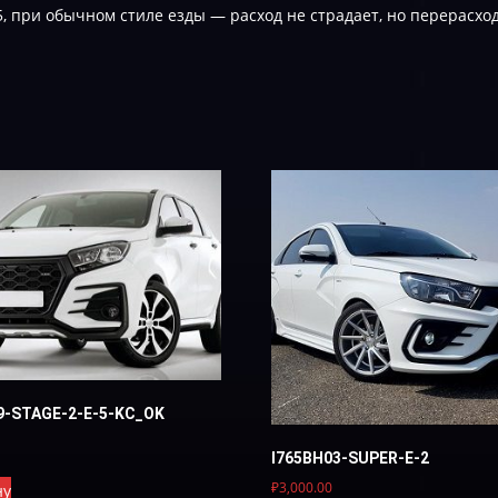
, при обычном стиле езды — расход не страдает, но перерасход 
9-STAGE-2-E-5-KC_OK
I765BH03-SUPER-E-2
₽
3,000.00
ну