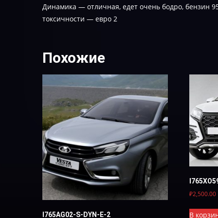
Динамика — отличная, едет очень бодро, бензин 95
токсичности — евро 2
Похожие
I765XO5
₽
2,500.00
В корзи
I765AG02-S-DYN-E-2