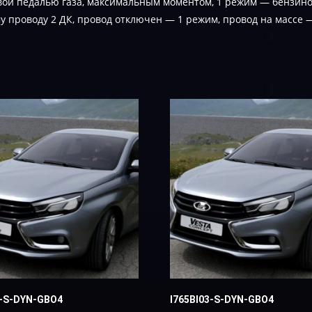
вой педалью газа, максимальным моментом, 1 режим — бензинов
 проводу 2 ДК, провод отключен — 1 режим, провод на массе 
4-S-DYN-GBO4
I765BI03-S-DYN-GBO4