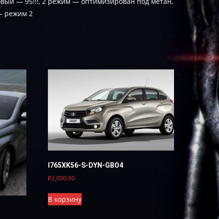
ый — 95!!!, 2 режим — оптимизирован под метан,
— режим 2
I765XK56-S-DYN-GBO4
₽
2,000.00
В корзину