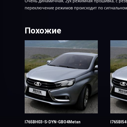
Очень динамичная, 2ух режимная прошивка, с рез
переключение режимов происходит по сигнальному
Похожие
I765BH03-S-DYN-GBO4Metan
I765BI5