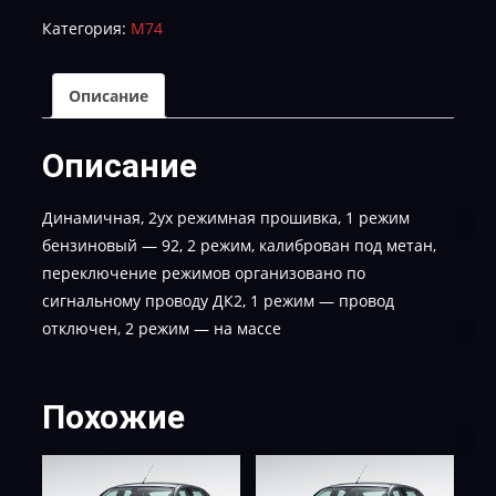
I455GDT4-
Категория:
M74
S-
DYN-
GBO4Metan
Описание
Описание
Динамичная, 2ух режимная прошивка, 1 режим
бензиновый — 92, 2 режим, калиброван под метан,
переключение режимов организовано по
сигнальному проводу ДК2, 1 режим — провод
отключен, 2 режим — на массе
Похожие