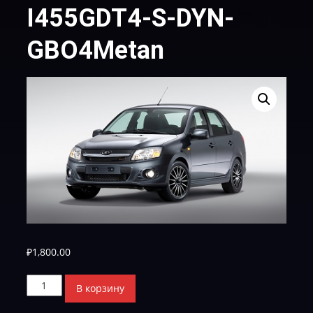
I455GDT4-S-DYN-
GBO4Metan
₽
1,800.00
Количество
В корзину
товара