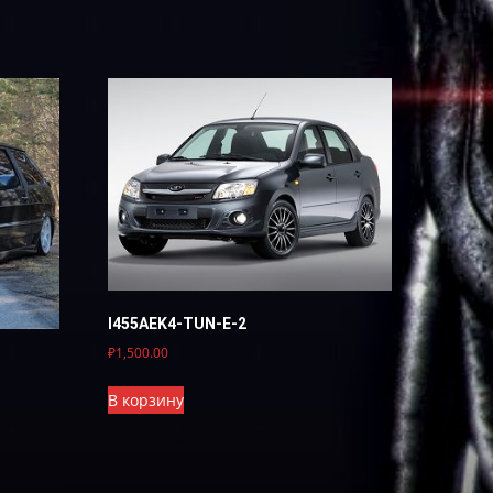
I455AEK4-TUN-E-2
₽
1,500.00
В корзину