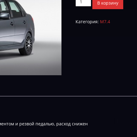
Количество
В корзину
товара
I445GBK2-
Категория:
М7.4
S-
DYN-
E-
2
ентом и резвой педалью, расход снижен