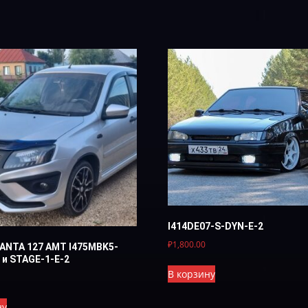
I414DE07-S-DYN-E-2
₽
1,800.00
ANTA 127 AMT I475MBK5-
 и STAGE-1-E-2
В корзину
ну