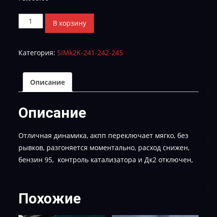
Количество
В корзину
товара
Hyundai
Категория:
SIMk2K-241-242-245
Tucson
TH95R2AS2K4A-
STAGE_1-
Описание
E_2
Описание
Отличная динамика, акпп переключает мягко, без
рывков, разгоняется моментально, расход снижен,
бензин 95, контроль катализатора и Дк2 отключен,
Похожие