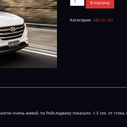
Количество
В корзину
товара
Hyundai
Категория:
SIM 2K 341
Tucson
EAK0RP3A-
STAGE_1-
E-
2
азгон очень живой, по Рейслоджику показало -1.5 сек. от стока