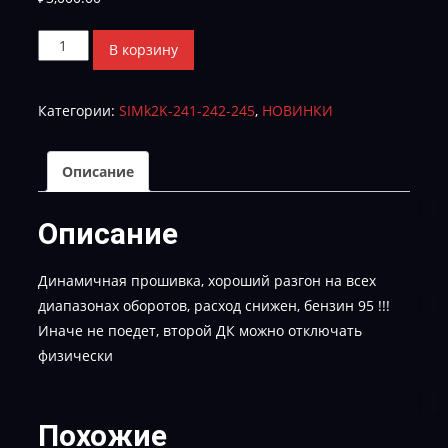
Количество
В корзину
товара
Hyundai
Категории:
SIMk2K-241-242-245
,
НОВИНКИ
Tucson
2.0
TH95R2AS2K2B-
Описание
TUN-
E-
Описание
2
Динамичная прошивка, хороший разгон на всех
диапазонах оборотов, расход снижен, бензин 95 !!!
Иначе не поедет, второй ДК можно отключать
физически
Похожие