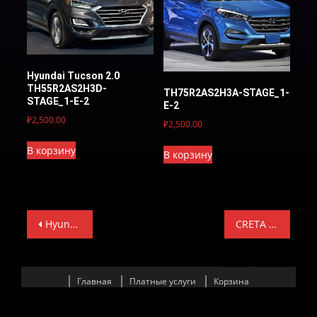
Hyundai Tucson 2.0
TH55R2AS2H3D-
TH75R2AS2H3A-STAGE_1-
STAGE_1-E-2
Е-2
₽
2,500.00
₽
2,500.00
В корзину
В корзину
Навигация
Hyundai Tucson 2.0 TH95R2AS2K2B-Е-2-КС
CRETA CVN-GAGSRGE56FS36600-TUN-E-2
по
записям
Главная
Платные услуги
Корзина
СПИСОК ЭБУ С КОТОРЫМИ РАБОТАЕМ
СКИДКА ПО КУПОНУ