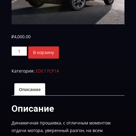
₽
4,000.00
Количество
В корзину
товара
HYUNDAI
Категория:
EDC17CP14
SANTA
FE
2.2
Описание
D
39101-
Описание
2F310_E1DM404ANVERI1R2-
STAGE-
Динамичная прошивка, с отличным моментом
1-
отдачи мотора, уверенный разгон, на всем
EGR_DPF-