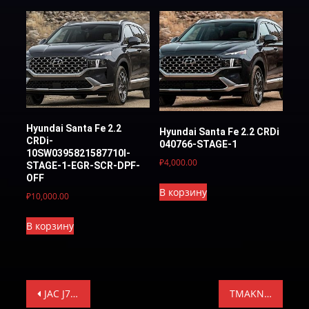
Hyundai Santa Fe 2.2
Hyundai Santa Fe 2.2 CRDi
CRDi-
040766-STAGE-1
10SW0395821587710I-
₽
4,000.00
STAGE-1-EGR-SCR-DPF-
OFF
В корзину
₽
10,000.00
В корзину
Навигация
JAC J7 1026911GH520 F01R00DJ6X AC1107DD82 AC1107DD82-STAGE-1 И STAGE-1-E-2
TMAKNC48SG1C-Е-2