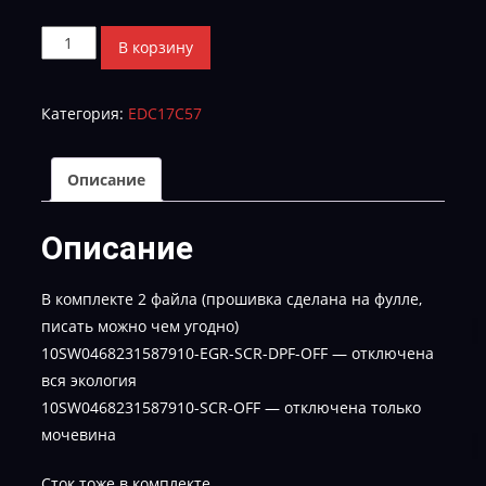
Количество
В корзину
товара
Hyundai
Категория:
EDC17C57
Palisade
2.2
CRDi
Описание
10SW0468231587910-
EGR-
Описание
SCR-
DPF-
В комплекте 2 файла (прошивка сделана на фулле,
OFF
писать можно чем угодно)
10SW0468231587910-EGR-SCR-DPF-OFF — отключена
вся экология
10SW0468231587910-SCR-OFF — отключена только
мочевина
Сток тоже в комплекте