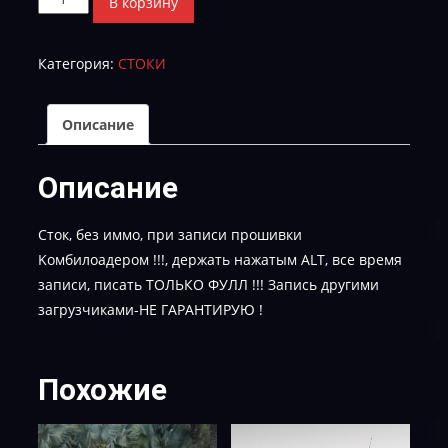
В корзину
товара
GAHCRKE56FS00600
Категория:
СТОКИ
Ni
Описание
Описание
Сток, без иммо, при записи прошивки
Kомбилоадером !!!, держать нажатым ALT, все время
записи, писать ТОЛЬКО ФУЛЛ !!! Запись другими
загрузчиками-НЕ ГАРАНТИРУЮ !
Похожие