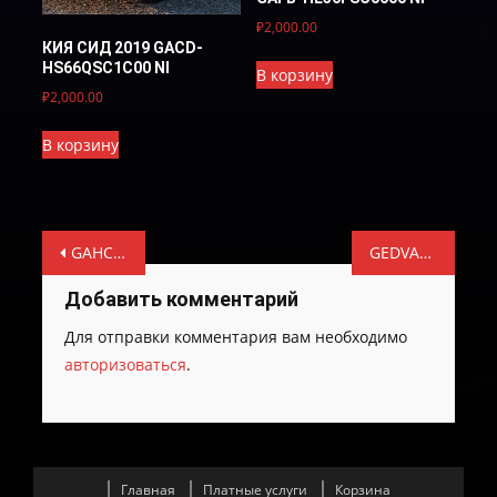
₽
2,000.00
КИЯ СИД 2019 GACD-
HS66QSC1C00 NI
В корзину
₽
2,000.00
В корзину
Навигация
GAHCRFE56QS01C00 NI
GEDVA46CQS4-A000 NI
по
Добавить комментарий
записям
Для отправки комментария вам необходимо
авторизоваться
.
Главная
Платные услуги
Корзина