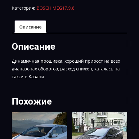
GAAD-
Категория:
BOSCH MEG17.9.8
FU56FS00600-
TUN-
E-
Описание
2
KIA
Описание
RIO
1.6
Динамичная прошивка, хороший прирост на всех
диапазонах оборотов, расход снижен, каталась на
такси в Казани
Похожие