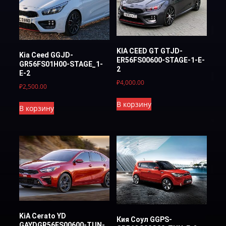
KIA CEED GT GTJD-
Kia Ceed GGJD-
ER56FS00600-STAGE-1-E-
GR56FS01H00-STAGE_1-
2
E-2
₽
4,000.00
₽
2,500.00
В корзину
В корзину
KiA Cerato YD
Кия Соул GGPS-
GAYDGR56FS00600-TUN-