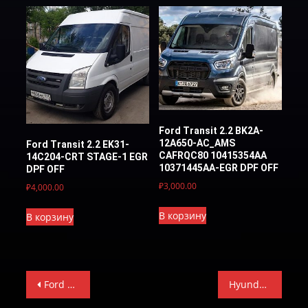
Ford Transit 2.2 BK2A-
12A650-AC_AMS
Ford Transit 2.2 EK31-
CAFRQC80 10415354AA
14C204-CRT STAGE-1 EGR
10371445AA-EGR DPF OFF
DPF OFF
₽
3,000.00
₽
4,000.00
В корзину
В корзину
Навигация
Ford Transit 2.2 EK31-14C204-CRT STAGE-1 EGR DPF OFF
Hyundai Santa Fe 2.2 CRDi 040766-STAGE-1