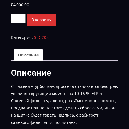
₽
4,000.00
Количество
В корзину
товара
Ford
Категория:
SID-208
Transit
2.2
EK31-
Описание
14C204-
BLT
Описание
STAGE-
1
Сглажена «турбояма», дроссель откликается быстрее,
EGR
увеличен крутящий момент на 10-15 %, ЕГР и
DPF
Сажевый фильтр удалены, разъёмы можно снимать,
OFF
предварительно на стоке сделать сброс сажи, иначе
на щитке будет гореть надпись, о забитости
сажевого фильтра, кс посчитана.