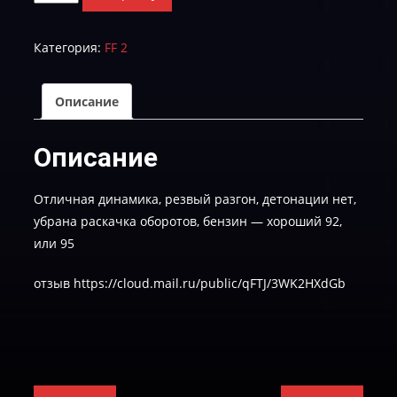
товара
FF
Категория:
FF 2
2-
1.8
-
Описание
7M51VJ-
TUN-
Описание
E-
2-
Отличная динамика, резвый разгон, детонации нет,
NoEGR
убрана раскачка оборотов, бензин — хороший 92,
или 95
отзыв https://cloud.mail.ru/public/qFTJ/3WK2HXdGb