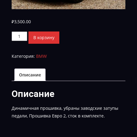
₽
3,500.00
Количество
В корзину
товара
BMW
Категория:
BMW
1
116i
Bosch-
Описание
MEV17.4.6-
0087510W910BBDGY3-
Описание
1037395627-
STAGE-
Динамичная прошивка, убраны заводские затупы
1-
педали, Прошивка Евро 2, сток в комплекте.
E-
2