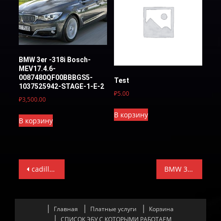
BMW 3er -318i Bosch-
MEV17.4.6-
0087480QF00BBBGS5-
Test
1037525942-STAGE-1-E-2
₽
5.00
₽
3,500.00
В корзину
В корзину
Навигация
cadillac SRX 3.0-STAGE-1-E-2 (ИДЕНТЫ В ОПИСАНИИ)
BMW 3er -318i Bosch-MEV17.4.6-0087480QF00BBBGS5-1037525942-STAGE-1-E-2
по
записям
Главная
Платные услуги
Корзина
СПИСОК ЭБУ С КОТОРЫМИ РАБОТАЕМ