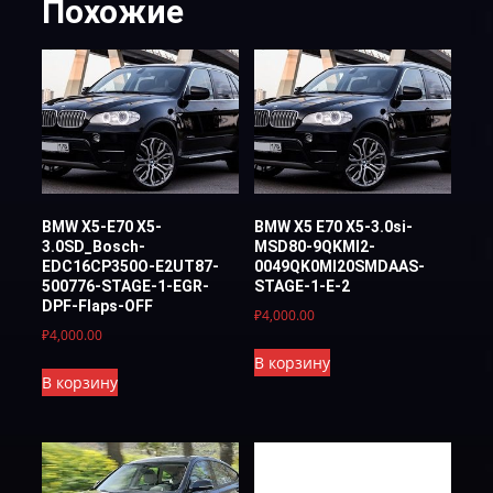
Похожие
BMW X5-E70 X5-
BMW X5 E70 X5-3.0si-
3.0SD_Bosch-
MSD80-9QKMI2-
EDC16CP350O-E2UT87-
0049QK0MI20SMDAAS-
500776-STAGE-1-EGR-
STAGE-1-E-2
DPF-Flaps-OFF
₽
4,000.00
₽
4,000.00
В корзину
В корзину