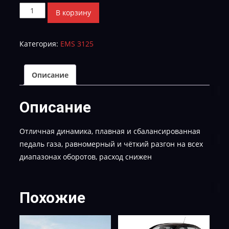
Количество
В корзину
товара
2.0
Категория:
EMS 3125
AT
HW4953R_7313R_SW7388R-
TUN-
Описание
E-
2
Описание
Отличная динамика, плавная и сбалансированная
педаль газа, равномерный и чёткий разгон на всех
диапазонах оборотов, расход снижен
Похожие