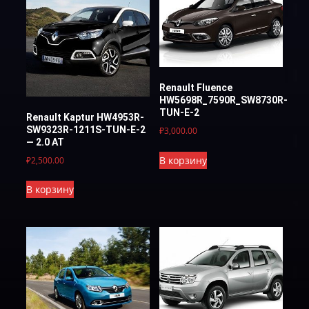
Renault Fluence
HW5698R_7590R_SW8730R-
TUN-E-2
Renault Kaptur HW4953R-
SW9323R-1211S-TUN-Е-2
₽
3,000.00
— 2.0 АТ
В корзину
₽
2,500.00
В корзину