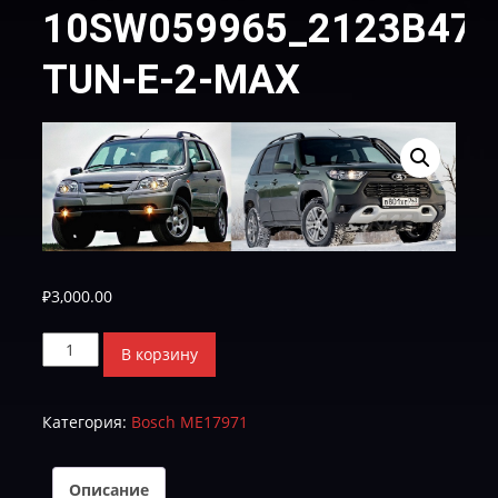
10SW059965_2123B477
TUN-E-2-МАХ
₽
3,000.00
Количество
В корзину
товара
10SW059965_2123B4779S_PWR-
Категория:
Bosch МЕ17971
TUN-
E-
2-
Описание