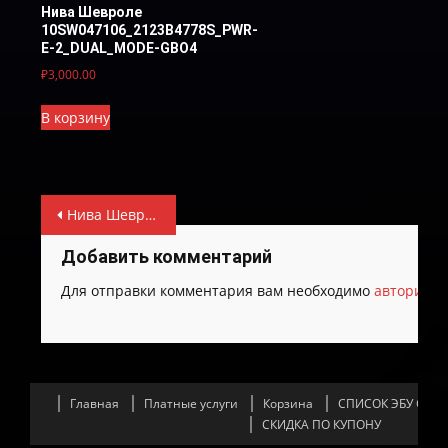
Нива Шевроле
10SW047106_2123B4778S_PWR-
Е-2_DUAL_MODE-GBO4
₽
3,000.00
В корзину
Навигация
Нива Шевроле 10SW009231_2123B4745S_PWR-Е-2_DUAL_MODE-GBO4
по
Добавить комментарий
записям
Для отправки комментария вам необходимо
авторизов
Главная
Платные услуги
Корзина
СПИСОК ЭБУ С К
СКИДКА ПО КУПОНУ