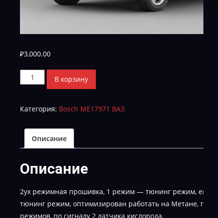
₽
3,000.00
Количество
В корзину
товара
Нива
Категория:
Bosch МЕ17971 ВАЗ
Шевроле
10SW013407_2123B4756S_PWR-
Е-2_DUAL_MODE-
Описание
GBO4
Описание
2ух режимная прошивка, 1 режим — тюнинг режим, евро 
тюнинг режим, оптимизирован работать на Метане, пер
режимов, по сигналу 2 датчика кислорода.