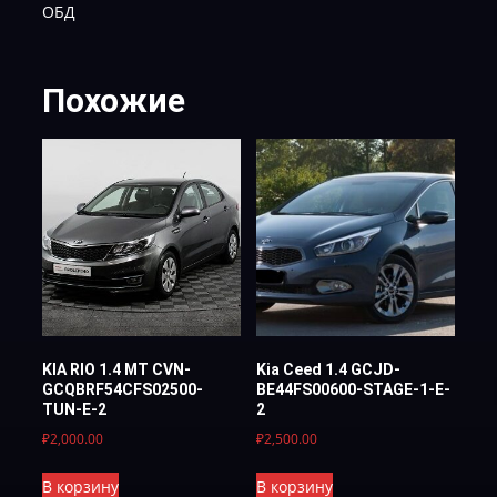
ОБД
Похожие
KIA RIO 1.4 MT CVN-
Kia Ceed 1.4 GCJD-
GCQBRF54CFS02500-
BE44FS00600-STAGE-1-E-
TUN-Е-2
2
₽
2,000.00
₽
2,500.00
В корзину
В корзину