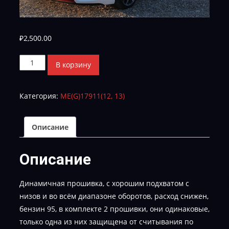
₽
2,500.00
Количество
В корзину
товара
Кия
Категория:
ME(G)17911(12, 13)
Сид
GAJD-
GE56QS00C00-
Описание
20191013-
120428-
Описание
TUN-
E-
Динамичная прошивка, с хорошим подхватом с
2
низов и во всём диапазоне оборотов, расход снижен,
бензин 95, в комплекте 2 прошивки, они одинаковые,
только одна из них защищена от считывания по