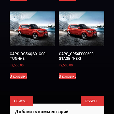
GAPS-DG56QS01C00-
GAPS_GR56FS00600-
TUN-Е-2
STAGE_1-E-2
₽
2,500.00
₽
2,500.00
В корзину
В корзину
Навигация
Ситроен С4 1037502626_1037507814 — TUN-E-2
I765BH04-SUPER-E-2
по
Добавить комментарий