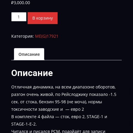
₽
3,000.00
Количество
В корзину
товара
MCD-
Категория:
МE(G)17921
1S506Q000C0A-
STAGE-
1
Описание
и
STAGE-
Описание
1-
E-
Отличная динамика, на всем диапазоне оборотов,
2
разгон очень живой, по Рейслоджику показало -1.5
сек. от стока, бензин 95-98 (не моча), нормы
токсичности заводские и — евро 2
В комплекте 4 файла — сток, евро 2, STAGE-1 и
STAGE-1-E-2.
Читался и писался РСМ, подойдёт для записи