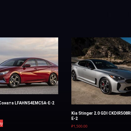
Соната LFAHNS4EMC5A-E-2
Kia Stinger 2.0 GDI CKDIR508
Е-2
ну
₽
1,500.00