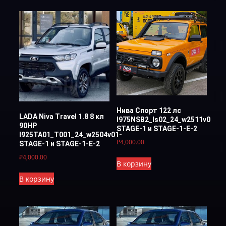
Нива Спорт 122 лс
LADA Niva Travel 1.8 8 кл
I975NSB2_ls02_24_w2511v02-
90НР
STAGE-1 и STAGE-1-E-2
I925TA01_T001_24_w2504v01-
₽
4,000.00
STAGE-1 и STAGE-1-E-2
₽
4,000.00
В корзину
В корзину