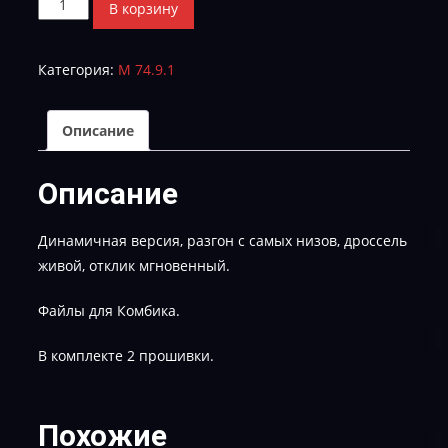
Количество
В корзину
товара
I975GA02_g005_143I_w2444b3-
Категория:
М 74.9.1
STAGE-
1
и
Описание
STAGE-
1-
Описание
E-
2
Динамичная версия, разгон с самых низов, дроссель
живой, отклик мгновенный.
Файлы для Комбика.
В комплекте 2 прошивки.
Похожие