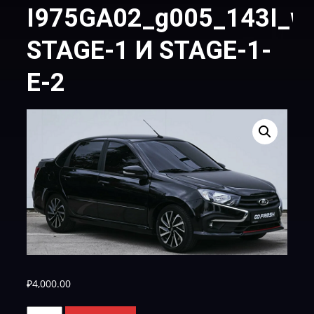
I975GA02_g005_143I_w
STAGE-1 И STAGE-1-
E-2
₽
4,000.00