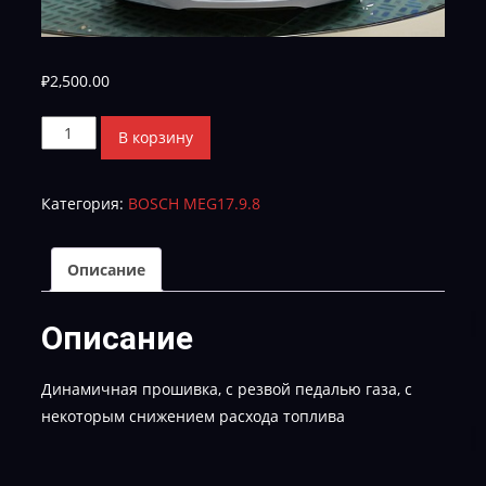
₽
2,500.00
Количество
В корзину
товара
Hyundai
Категория:
BOSCH MEG17.9.8
Avante(ЕLANTRA)
GGMD_BD_6PS00C00-
TUN-
Описание
E-
2
Описание
Динамичная прошивка, с резвой педалью газа, с
некоторым снижением расхода топлива