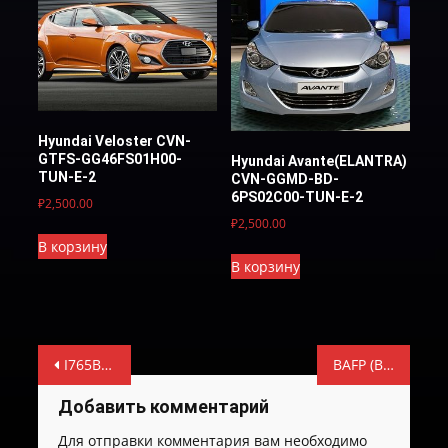
Hyundai Veloster CVN-
GTFS-GG46FS01H00-
Hyundai Avante(ЕLANTRA)
TUN-E-2
CVN-GGMD-BD-
6PS02C00-TUN-E-2
₽
2,500.00
₽
2,500.00
В корзину
В корзину
Навигация
I765BI54-SUPER-E-2
BAFP (BAFC)_28039847_B6001597_22p1Eg45p4 — Лифан Х60
по
Добавить комментарий
записям
Для отправки комментария вам необходимо