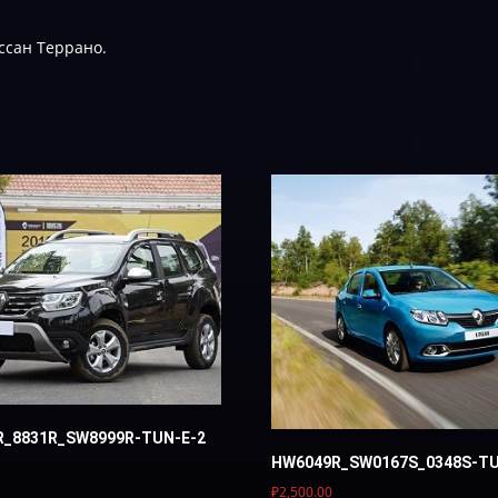
ссан Террано.
R_8831R_SW8999R-TUN-E-2
HW6049R_SW0167S_0348S-TU
₽
2,500.00