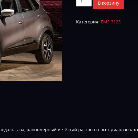
Количество
В корзину
товара
Renault
Категория:
EMS 3125
Kaptur
HW4953R_SW9323R_6199S-
STAGE-
1-
Е-2
едаль газа, равномерный и чёткий разгон на всех диапазонах 