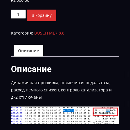
₽
2,500.00
Количество
В корзину
товара
Geely
Категория:
BOSCH ME7.8.8
Emgrand
x7
F01R00DDJ9_F01R0ADV66_STAGE-
Описание
1-
Е-2
Описание
Динамичная прошивка, отзывчивая педаль газа,
расход немного снижен, контроль катализатора и
дк2 отключены