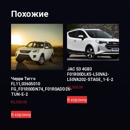
Похожие
JAC S3 4GB3
F01R00DLK5-L50VA2-
Черри Тигго
L50VA202-STAGE_1-E-2
FL11,03605010
₽
3,500.00
FG_F01R00DN74_F01R0ADD26-
TUN-E-2
В корзину
₽
2,500.00
В корзину