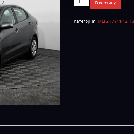
Количество
В корзину
товара
GCQBRF56CQS02C00-
Категория:
ME(G)17911(12, 13
TUN-
Е-2