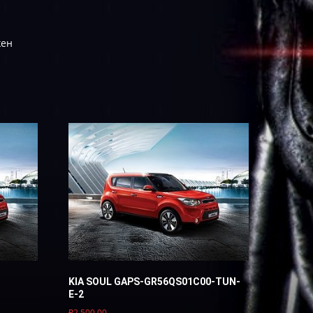
жен
KIA SOUL GAPS-GR56QS01C00-TUN-
E-2
₽
2,500.00